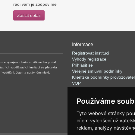
rádi vám je zodpovíme
Zaslat dotaz
Informace
Registrovat instituci
Výhody registrace
m a vývojem tohoto vzdělávacího portálu.
Přihlásit se
ních vzdělávacích institucí se přetavila
Veřejné smluvní podmínky
tní vzdělání. Jste na správném místě.
Klientské podmínky provozovate
VOP
FAQ
Články
Používáme soub
Rychlé vyhledávání
Partneři
Tyto webové stránky použí
Nabídka pro mediální agentury
O společnosti SEO -SITE:COM s.
cílem vylepšení uživatel
reklam, analýzy návštěvno